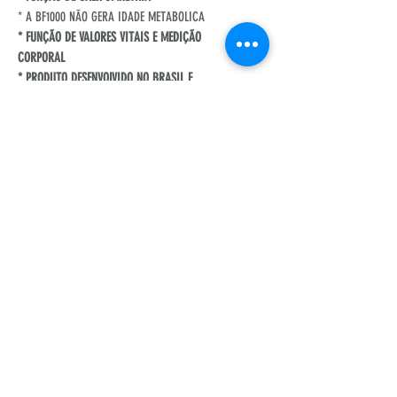
* A BF1000 NÃO GERA IDADE METABOLICA
* FUNÇÃO DE VALORES VITAIS E MEDIÇÃO
CORPORAL
* PRODUTO DESENVOLVIDO NO BRASIL E
REGISTRADO
* MANUAL DE USO INCLUSO
JUNTE-SE AOS NOSSOS MILHARES DE CLIENTES
SATISFEITOS!
** FOTOS DOS RELATORIOS DE BC, RD E BF1000
NOSSA REDE SOCIAL
SUPORTE TECNICO