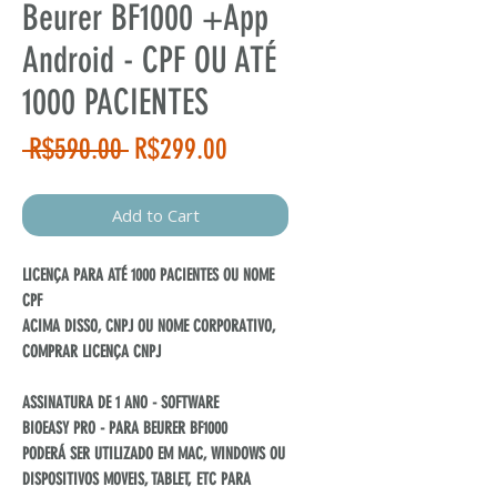
Beurer BF1000 +App
Android - CPF OU ATÉ
1000 PACIENTES
Regular
Sale
 R$590.00 
R$299.00
Price
Price
Add to Cart
LICENÇA PARA ATÉ 1000 PACIENTES OU NOME
CPF
ACIMA DISSO, CNPJ OU NOME CORPORATIVO,
COMPRAR LICENÇA CNPJ
ASSINATURA DE 1 ANO - SOFTWARE
BIOEASY PRO - PARA BEURER BF1000
PODERÁ SER UTILIZADO EM MAC, WINDOWS OU
DISPOSITIVOS MOVEIS, TABLET, ETC PARA