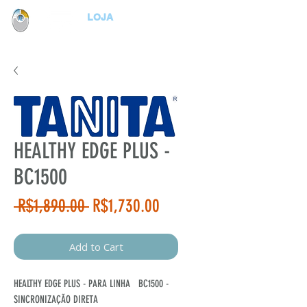
LOJA
HEALTHY EDGE PLUS -
BC1500
Regular
Sale
 R$1,890.00 
R$1,730.00
Price
Price
Add to Cart
HEALTHY EDGE PLUS - PARA LINHA BC1500 -
SINCRONIZAÇÃO DIRETA