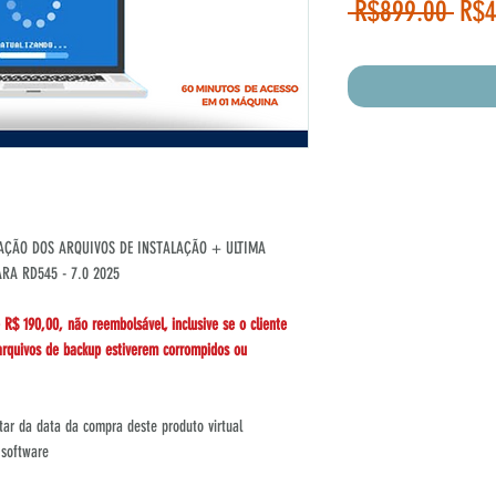
Reg
 R$899.00 
R$4
Pric
ZAÇÃO DOS ARQUIVOS DE INSTALAÇÃO + ULTIMA
RA RD545 - 7.0 2025
$ 190,00, não reembolsável, inclusive se o cliente
 arquivos de backup estiverem corrompidos ou
tar da data da compra deste produto virtual
 software