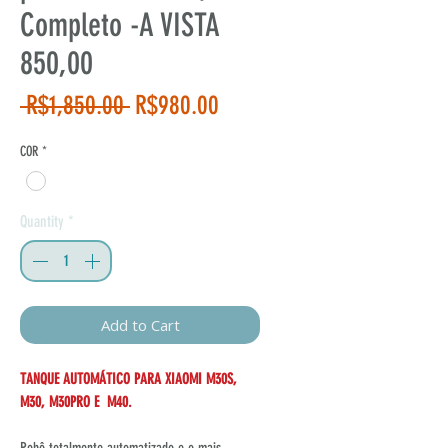
Completo -A VISTA
850,00
Regular
Sale
 R$1,850.00 
R$980.00
Price
Price
COR
*
Quantity
*
Add to Cart
TANQUE AUTOMÁTICO PARA XIAOMI M30S,
M30, M30PRO E M40
.
Robô totalmente automatizado e o mais